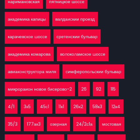
наримановская
пятницкое шоссе
академика капицы
валдаискии проезд
карачевское шоссе
сретенскии бульвар
академика комарова
волоколамское шоссе
авиаконструктора миля
симферопольскии бульвар
микрораион новое бисерово-2
26
92
115
4/1
3к5
45с1
11к1
26к2
58к3
12к4
35/3
177ак3
озерная
24/2с1а
мостовая