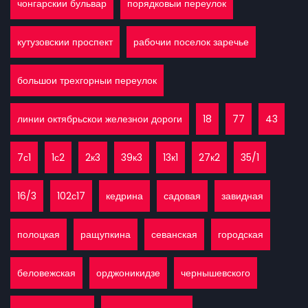
чонгарскии бульвар
порядковыи переулок
кутузовскии проспект
рабочии поселок заречье
большои трехгорныи переулок
линии октябрьскои железнои дороги
18
77
43
7с1
1с2
2к3
39к3
13к1
27к2
35/1
16/3
102с17
кедрина
садовая
завидная
полоцкая
ращупкина
севанская
городская
беловежская
орджоникидзе
чернышевского