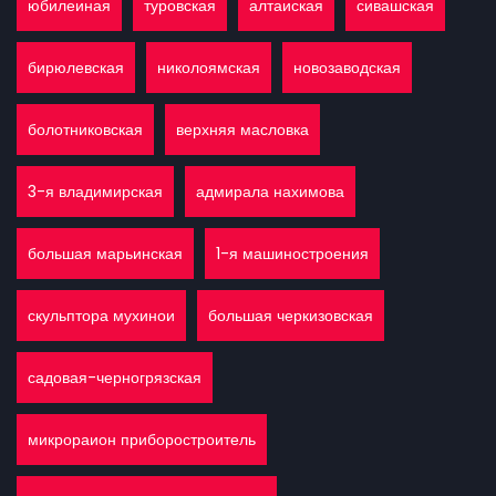
юбилеиная
туровская
алтаиская
сивашская
бирюлевская
николоямская
новозаводская
болотниковская
верхняя масловка
3-я владимирская
адмирала нахимова
большая марьинская
1-я машиностроения
скульптора мухинои
большая черкизовская
садовая-черногрязская
микрораион приборостроитель