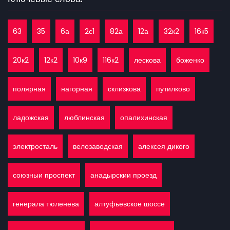
63
35
6а
2с1
82а
12а
32к2
16к5
20к2
12к2
10к9
116к2
лескова
боженко
полярная
нагорная
склизкова
путилково
ладожская
люблинская
опалихинская
электросталь
велозаводская
алексея дикого
союзныи проспект
анадырскии проезд
генерала тюленева
алтуфьевское шоссе