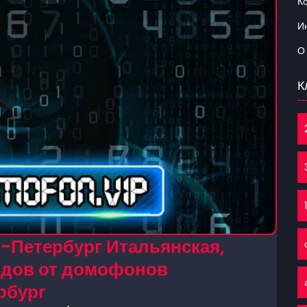
К
Ин
О
К
-Петербург Итальянская,
кодов от домофонов
рбург