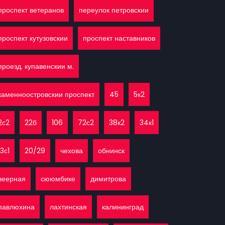
проспект ветеранов
переулок петровскии
проспект кутузовскии
проспект наставников
проезд. купавенскии м.
каменноостровскии проспект
45
5к2
2с2
22б
106
72с2
38к2
34к1
13с1
20/29
чехова
обнинск
веерная
сююмбике
димитрова
павлюхина
лахтинская
калининград