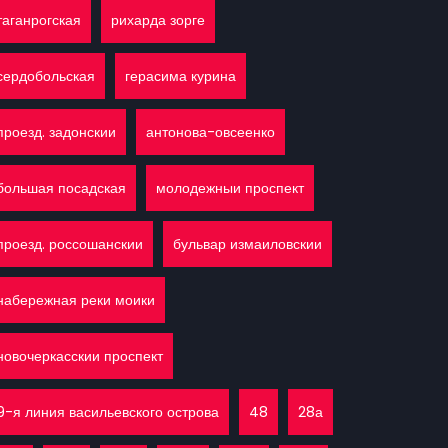
таганрогская
рихарда зорге
сердобольская
герасима курина
проезд. задонскии
антонова-овсеенко
большая посадская
молодежныи проспект
проезд. россошанскии
бульвар измаиловскии
набережная реки моики
новочеркасскии проспект
9-я линия васильевского острова
48
28а