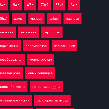
64а
84б
47б
70к2
55к2
24 в
38к7
химки
липецк
вл1ас1
павлова
докукина
казахская
сертолово
пархоменко
беломорская
челюскинцев
левобережная
мончегорская
девятая рота
юных ленинцев
автомобилистов
петра смородина
бульвар новинскии
село орел-изумруд