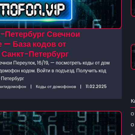
т-Петербург Свечнои
е — База кодов от
Санкт-Петербург
чнои Переулок, 16/19, — посмотреть коды от дом
домофон кодом. Войти в подъезд. Получить код
-Петербург
Антидомофон
|
Коды от домофонов
|
11.02.2025
К
О
О