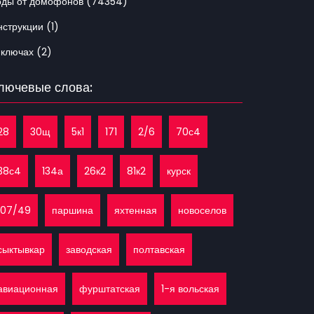
оды от домофонов (74354)
струкции (1)
 ключах (2)
лючевые слова:
28
30щ
5к1
171
2/6
70с4
38с4
134а
26к2
81к2
курск
107/49
паршина
яхтенная
новоселов
сыктывкар
заводская
полтавская
авиационная
фурштатская
1-я вольская