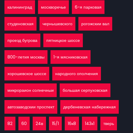
калининград
москворечье
6-я парковая
студеновская
чернышевского
рогожскии вал
проезд бугрова
пятницкое шоссе
800-летия москвы
1-я мясниковская
хорошевское шоссе
народного ополчения
микрораион солнечныи
большая серпуховская
автозаводскии проспект
дербеневская набережная
82
60
24в
15/1
16к8
143к1
тверь