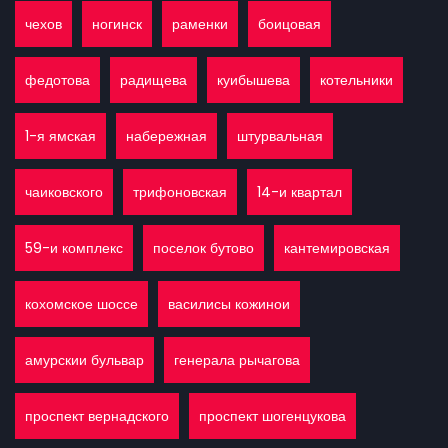
чехов
ногинск
раменки
боицовая
федотова
радищева
куибышева
котельники
1-я ямская
набережная
штурвальная
чаиковского
трифоновская
14-и квартал
59-и комплекс
поселок бутово
кантемировская
кохомское шоссе
василисы кожинои
амурскии бульвар
генерала рычагова
проспект вернадского
проспект шогенцукова