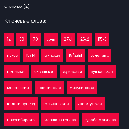
О ключах (2)
Ключевые слова:
1а
30
70
сочи
27к1
25с2
115к3
псков
15/14
минская
15/29к1
зеленина
школьная
сивашская
жуковскии
пушкинская
московскии
пенягинская
минусинская
южныи проезд
гольяновская
институтская
новосибирская
маршала конева
зураба магкаева