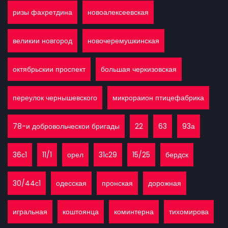
ризы фахретдина
новоалексеевская
великии новгород
новочеремушкинская
октябрьскии проспект
большая черкизовская
переулок чернышевского
микрораион птицефабрика
78-и добровольческои бригады
22
63
93а
36с1
11/1
орел
31с29
15/25
бердск
30/44с1
одесская
пронская
дорожная
игральная
коштоянца
коминтерна
тихомирова