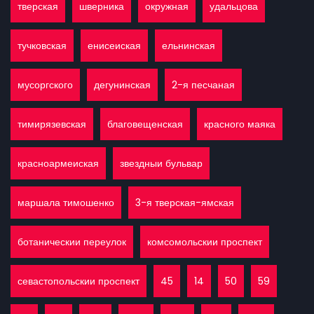
тверская
шверника
окружная
удальцова
тучковская
енисеиская
ельнинская
мусоргского
дегунинская
2-я песчаная
тимирязевская
благовещенская
красного маяка
красноармеиская
звездныи бульвар
маршала тимошенко
3-я тверская-ямская
ботаническии переулок
комсомольскии проспект
севастопольскии проспект
45
14
50
59