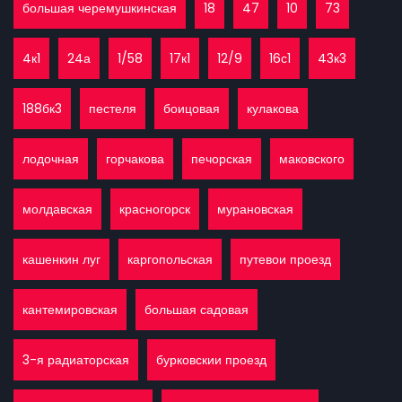
большая черемушкинская
18
47
10
73
4к1
24а
1/58
17к1
12/9
16с1
43к3
188бк3
пестеля
боицовая
кулакова
лодочная
горчакова
печорская
маковского
молдавская
красногорск
мурановская
кашенкин луг
каргопольская
путевои проезд
кантемировская
большая садовая
3-я радиаторская
бурковскии проезд