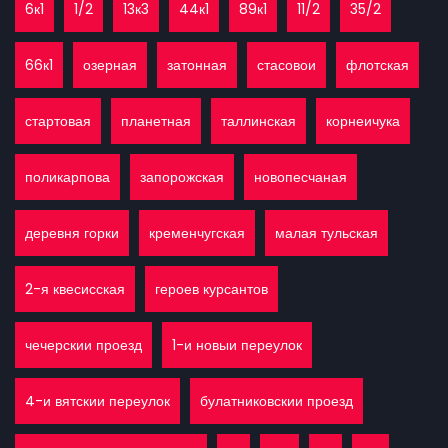
6к1
1/2
13к3
44к1
89к1
11/2
35/2
66к1
озерная
затонная
стасовои
флотская
стартовая
планетная
таллинская
корнеичука
поликарпова
запорожская
новопесчаная
деревня горки
кременчугская
малая тульская
2-я квесисская
героев курсантов
чечерскии проезд
1-и новыи переулок
4-и вятскии переулок
булатниковскии проезд