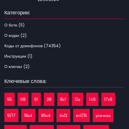
Категории:
О боте (5)
О кодах (2)
Коды от домофонов (74354)
Инструкции (1)
О ключах (2)
Ключевые слова:
55
68
61
28
8с1
12а
146
17к9
9/17
18к4
85к4
4к12
вл1/15
усачева