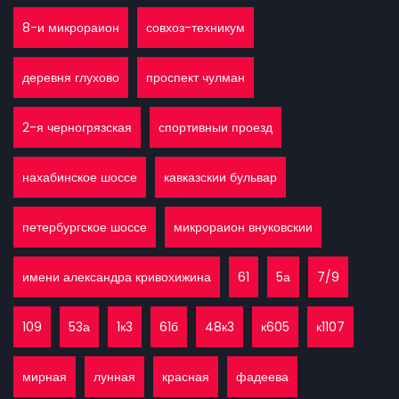
8-и микрораион
совхоз-техникум
деревня глухово
проспект чулман
2-я черногрязская
спортивныи проезд
нахабинское шоссе
кавказскии бульвар
петербургское шоссе
микрораион внуковскии
имени александра кривохижина
61
5а
7/9
109
53а
1к3
61б
48к3
к605
к1107
мирная
лунная
красная
фадеева