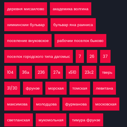
деревня мисаилово
академика волгина
химкинскии бульвар
бульвар яна раиниса
поселение внуковское
рабочии поселок быково
поселок городского типа дагомыс
7
26
37
104
36а
236
27в
к510
23с2
тверь
31/30
фрунзе
морская
томская
левитана
максимова
молодцова
фурманова
московская
светланская
мукомольная
тимура фрунзе