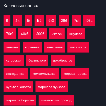
Ключевые слова:
8
44
15
1/2
6к3
29б
7к1
103а
79к3
46с5
к1006
ижевск
шкулева
галкина
корнеева
кольцевая
махачкала
хуторская
белинского
декабристов
стандартная
комсомольская
мориса тореза
бульвар юности
маршала чуикова
маршала борзова
шмитовскии проезд