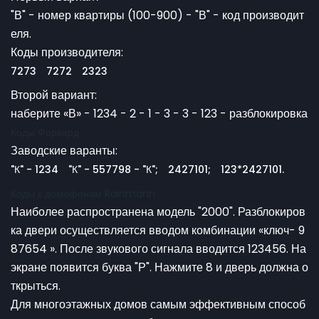
"В" - номер квартиры (100-900) - "В" - код производит
еля.
Коды производителя:
7273
7272
2323
Второй вариант:
наберите «В» - 1234 - 2 - 1 - 3 - 3 - 123 - разблокировка
Коды Форвард
Заводские варанты:
"К" - 1234
"К" - 557798 - "К";
2427101;
123*2427101.
Коды к домофонам Rainmann
Наиболее распространена модель "2000". Разблокиров
ка двери осуществляется вводом комбинации «ключ- 9
87654 ». После звукового сигнала вводится 123456. На
экране появится буква "Р". Нажмите 8 и дверь должна о
ткрыться.
Для многоэтажных домов самым эффективным способ