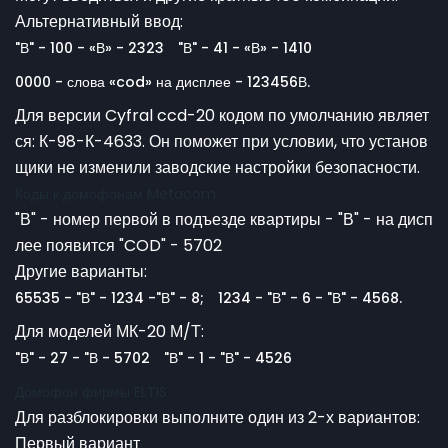
Альтернативный ввод:
"В" - 100 - «В» - 2323
"В" - 41 - «В» - 1410
0000 - слова «cod» на дисплее - 123456В.
Для версии Cyfral ccd-20 кодом по умолчанию являет
ся: К-98-К-4633. Он поможет при условии, что установ
щики не изменили заводские настройки безопасности.
Коды к домофонам Metacom
"В" - номер первой в подъезде квартиры - "В" - на дисп
лее появится "COD" - 5702
Другие варианты:
65535 - "В" - 1234 -"В" - 8;
1234 - "В" - 6 - "В" - 4568.
Для моделей МК-20 М/Т:
"В" - 27 - "В - 5702
"В" - 1 - "В" - 4526
Домофон фирмы ELTIS
Для разблокировки выполните один из 2-х вариантов:
Первый вариант