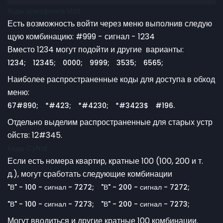
Коды домофонов Vizit
Есть возможность войти через меню выполнив следую
щую комбинацию: #999 - сигнал - 1234
Вместо 1234 могут подойти и другие варианты:
1234;
12345;
0000;
9999;
3535;
6565;
Наиболее распространенные коды для доступа в обход
меню:
67#890;
*#423;
*#4230;
*#3423$
#196.
Отдельно выделим распространенные для старых устр
ойств: 12#345.
Коды Cyfral
Если есть номера квартир, кратные 100 (100, 200 и т.
д.), могут сработать следующие комбинации
"В" - 100 - сигнал - 7272;
"В" - 200 - сигнал - 7272;
"В" - 100 - сигнал - 7273;
"В" - 200 - сигнал - 7273;
Могут вводиться и другие кратные 100 комбинации.