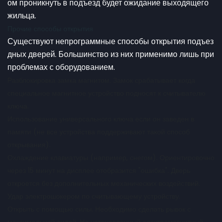
ом проникнуть в подъезд будет ожидание выходящего
жильца.
Прочие способы открытия
Существуют непрограммные способы открытия подъез
дных дверей. Большинство из них применимо лишь при
проблемах с оборудованием.
Разблокировка замка магнитом. Замок срабатывает когда
специальное магнитное устройство подносят к считывателю
ключа.
Использование универсального ключа если он заведен в
памяти (не все устройства поддерживают такой способ
открывания).
Охлаждение клавиатуры (например, снегом). Ориентировочно
через 15 минут на дисплее отобразится "ошибка". Дверь
откроется без дополнительных механических воздействий.
Удар электрошокером по считывающему устройству.
Открыть с помощью силы. Необходимо сделать рывок с
максимальной силой. Но установленный электромагнитный