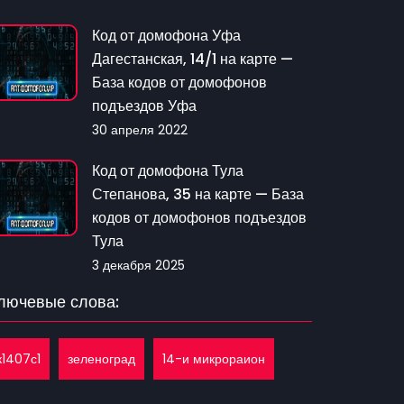
Код от домофона Уфа
Дагестанская, 14/1 на карте —
База кодов от домофонов
подъездов Уфа
30 апреля 2022
Код от домофона Тула
Степанова, 35 на карте — База
кодов от домофонов подъездов
Тула
3 декабря 2025
лючевые слова:
к1407с1
зеленоград
14-и микрораион