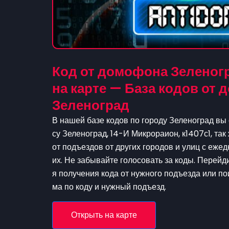
Код от домофона Зеленогр
на карте — База кодов от
Зеленоград
В нашей базе кодов по городу Зеленоград вы
су Зеленоград, 14-И Микрораион, к1407с1, та
от подъездов от других городов и улиц с еж
их. Не забывайте голосовать за коды. Перейд
я получения кода от нужного подъезда или пои
ма по коду и нужный подъезд.
Открыть на карте