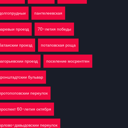
долгопрудныи
пантелеевская
заревыи проезд
70-летия победы
батаискии проезд
потаповская роща
загорьевскии проезд
поселение мосрентген
кронштадтскии бульвар
протопоповскии переулок
проспект 60-летия октября
орлово-давыдовскии переулок