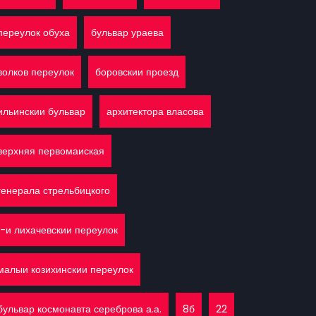
переулок обуха
бульвар ураева
волков переулок
боровскии проезд
ильинскии бульвар
архитектора власова
верхняя первомаиская
генерала стрельбицкого
1-и лихачевскии переулок
малыи козихинскии переулок
бульвар космонавта сереброва а.а.
8б
22