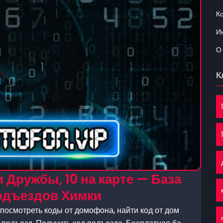
К
Ин
О
К
 Дружбы, 10 на карте — База
одъездов Химки
посмотреть коды от домофона, найти код от дом