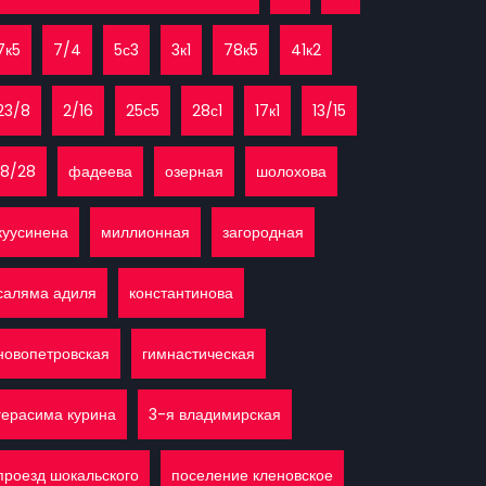
7к5
7/4
5с3
3к1
78к5
41к2
23/8
2/16
25с5
28с1
17к1
13/15
18/28
фадеева
озерная
шолохова
куусинена
миллионная
загородная
саляма адиля
константинова
новопетровская
гимнастическая
герасима курина
3-я владимирская
проезд шокальского
поселение кленовское