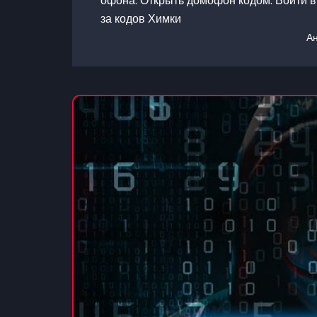
офона. Открыть домофон кодом. Войти в
за кодов Химки
А