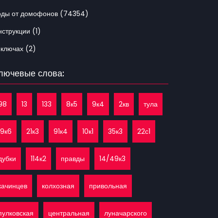
оды от домофонов (74354)
струкции (1)
 ключах (2)
лючевые слова:
98
13
133
8к5
9к4
2кв
тула
19к6
21к3
91к4
10к1
35к3
22с1
дубки
114к2
правды
14/49к3
качинцев
колхозная
привольная
пулковская
центральная
луначарского