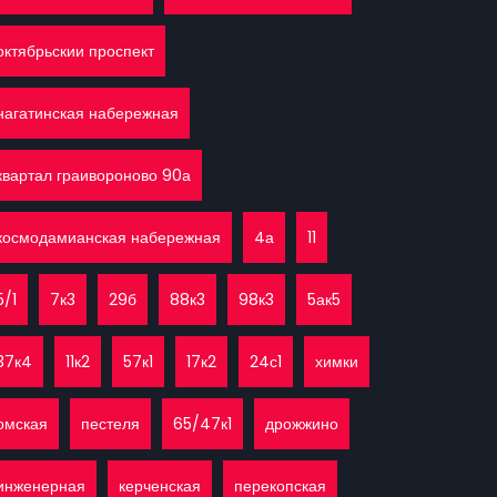
октябрьскии проспект
нагатинская набережная
квартал граивороново 90а
космодамианская набережная
4а
11
5/1
7к3
29б
88к3
98к3
5ак5
37к4
11к2
57к1
17к2
24с1
химки
омская
пестеля
65/47к1
дрожжино
инженерная
керченская
перекопская