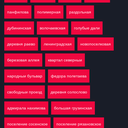
панфилова
полимерная
раздольная
дубининская
волочаевская
голубые дали
деревня раево
ленинградская
новопоселковая
березовая аллея
квартал северныи
народныи бульвар
федора полетаева
свободныи проезд
деревня солослово
адмирала нахимова
большая грузинская
поселение сосенское
поселение рязановское