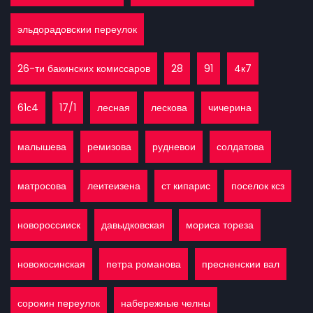
эльдорадовскии переулок
26-ти бакинских комиссаров
28
91
4к7
61с4
17/1
лесная
лескова
чичерина
малышева
ремизова
рудневои
солдатова
матросова
леитеизена
ст кипарис
поселок ксз
новороссииск
давыдковская
мориса тореза
новокосинская
петра романова
пресненскии вал
сорокин переулок
набережные челны