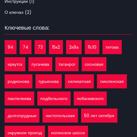
Инструкции (1)
О ключах (2)
Ключевые слова:
94
74
73
15к2
2к9а
11с10
титова
иркутск
пугачева
таганрог
сосновая
родионова
гурьянова
силикатная
смоленская
пантелеева
подбельского
лобачевского
долгопрудныи
чистопольская
50 лет октября
окружнои проезд
ногинское шоссе