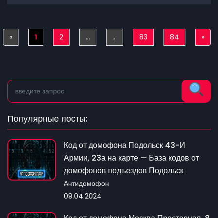
«
Previous
1
2
...
...
83
84
»
Nex
Популярные посты:
Код от домофона Подольск 43-И
Армии, 23а на карте — База кодов от
домофонов подъездов Подольск
Антидомофон
09.04.2024