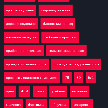
проспект кулиева
староандреевская
деревня подолино
битцевскии проезд
почтовыи переулок
свободныи проспект
приборостроительная
сельскохозяиственная
проезд соловьиная роща
проезд александра невского
проспект ленинского комсомола
76
80
5/2
орел
40к1
химки
учебная
весенняя
краинова
барышиха
обручева
макаренко