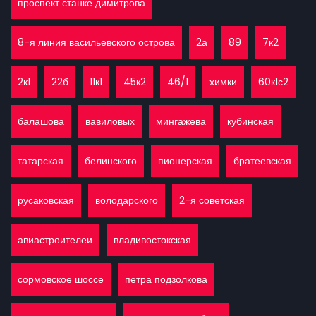
проспект станке димитрова
8-я линия васильевского острова
2а
89
7к2
2к1
22б
11к1
45к2
46/1
химки
60к1с2
балашова
вавиловых
мингажева
кубинская
татарская
белинского
пионерская
братеевская
русаковская
володарского
2-я советская
авиастроителеи
владивостокская
сормовское шоссе
петра подзолкова