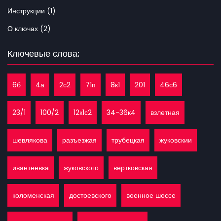
Инструкции (1)
О ключах (2)
Ключевые слова:
6б
4а
2с2
71п
8к1
201
46с6
23/1
100/2
12к1с2
34-36к4
взлетная
шевлякова
разъезжая
трубецкая
жуковскии
ивантеевка
жуковского
вертковская
коломенская
достоевского
военное шоссе