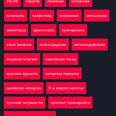
24/1с6
саратов
линеиная
солнечная
колонцова
панфилова
московская
мельникова
звенигород
красногорск
луначарского
ольги жилинои
зеленоградская
железнодорожная
социалистическая
павловскии посад
красного курсанта
саперныи переулок
орловскии переулок
5-и квартал капотни
проспект энтузиастов
проспект луначарского