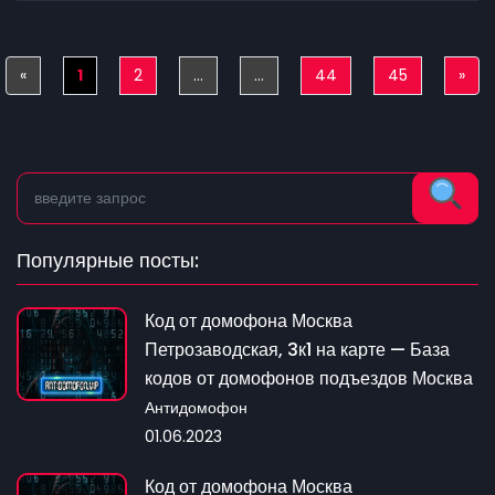
«
Previous
1
2
...
...
44
45
»
Nex
Популярные посты:
Код от домофона Москва
Петрозаводская, 3к1 на карте — База
кодов от домофонов подъездов Москва
Антидомофон
01.06.2023
Код от домофона Москва