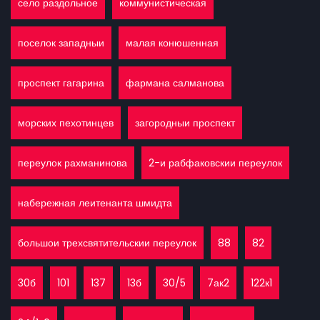
село раздольное
коммунистическая
поселок западныи
малая конюшенная
проспект гагарина
фармана салманова
морских пехотинцев
загородныи проспект
переулок рахманинова
2-и рабфаковскии переулок
набережная леитенанта шмидта
большои трехсвятительскии переулок
88
82
30б
101
137
13б
30/5
7ак2
122к1