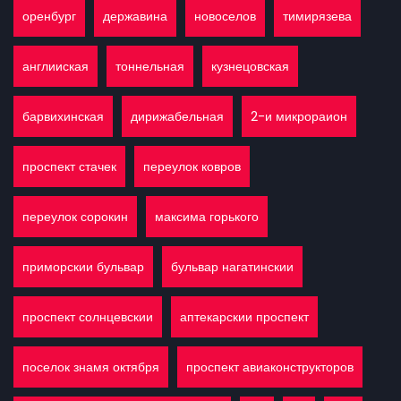
оренбург
державина
новоселов
тимирязева
англииская
тоннельная
кузнецовская
барвихинская
дирижабельная
2-и микрораион
проспект стачек
переулок ковров
переулок сорокин
максима горького
приморскии бульвар
бульвар нагатинскии
проспект солнцевскии
аптекарскии проспект
поселок знамя октября
проспект авиаконструкторов