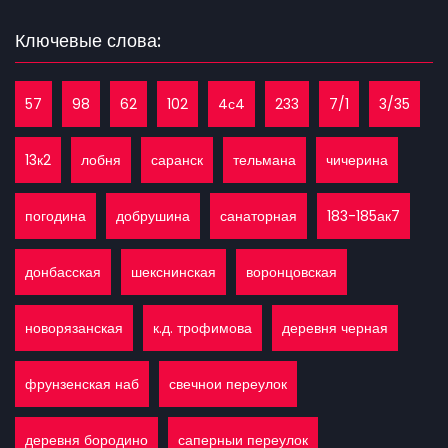
Ключевые слова:
57
98
62
102
4с4
233
7/1
3/35
13к2
лобня
саранск
тельмана
чичерина
погодина
добрушина
санаторная
183-185ак7
донбасская
шекснинская
воронцовская
новорязанская
к.д. трофимова
деревня черная
фрунзенская наб
свечнои переулок
деревня бородино
саперныи переулок