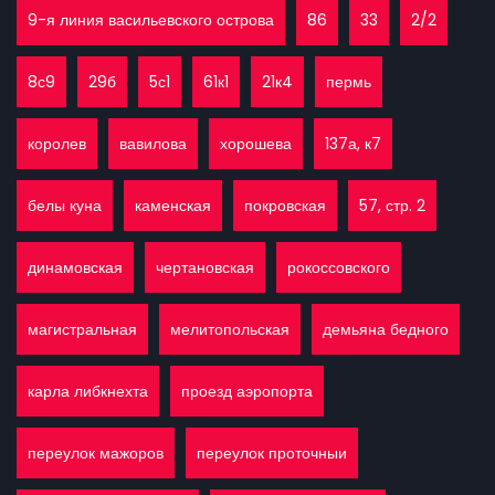
9-я линия васильевского острова
86
33
2/2
8с9
29б
5с1
61к1
21к4
пермь
королев
вавилова
хорошева
137а, к7
белы куна
каменская
покровская
57, стр. 2
динамовская
чертановская
рокоссовского
магистральная
мелитопольская
демьяна бедного
карла либкнехта
проезд аэропорта
переулок мажоров
переулок проточныи