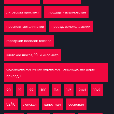
лиговскии проспект
площадь измаиловская
проспект металлистов
проезд. волоколамскии
городскои поселок токсово
киевское шоссе, 19-и километр
садоводческое некоммерческое товарищество дары
природы
29
19
22
168
114
1к2
24к1
18к2
52/16
ленская
широтная
сосновая