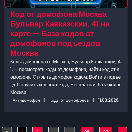
Код от домофона Москва
Бульвар Кавказскии, 41 на
карте — База кодов от
домофонов подъездов
Москва
Коды домофона от Москва, Бульвар Кавказскии, 4
1, — посмотреть коды от домофона, найти код от д
омофона. Открыть домофон кодом. Войти в подъе
зд. Получить код подъезда, Бесплатная база кодов
Москва
Антидомофон
|
Коды от домофонов
|
11.03.2026
«
Previous
1
2
...
...
26
27
»
Nex