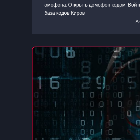
омофона. Открыть домофон кодом. Войти
база кодов Киров
А