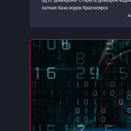
од от домофона. Открыть домофон кодом.
латная база кодов Красноярск
А