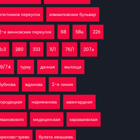
плотников переулок
измаиловскии бульвар
2-и винновскии переулок
68
58а
22б
2с3
280
333
11/1
76/1
207а
19/74
турку
дачная
мытищи
бубнова
жданова
2-я линия
городецкая
нариманова
авангардная
ивановского
медицинская
караваевская
орехово-зуево
булата имашева