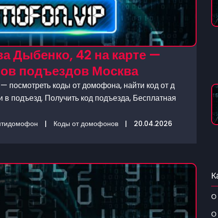
а Дыбенко, 42 на карте —
нов подъездов Москва
— посмотреть коды от домофона, найти код от д
 в подъезд. Получить код подъезда, Бесплатная
нтидомофон
|
Коды от домофонов
|
20.04.2026
К
О
О