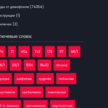
оды от домофонов (74354)
струкции (1)
 ключах (2)
лючевые слова:
7б
71
40а
7к3
175
117
98/1
16/1
29/1
155б
19к30
ленина
докука
шафиева
кудрово
лобанова
руставели
грибалевои
павловская
6-я лазенки
липчанского
вертолетная