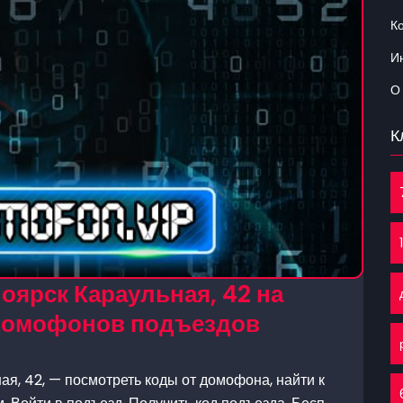
К
Ин
О
К
оярск Караульная, 42 на
 домофонов подъездов
я, 42, — посмотреть коды от домофона, найти к