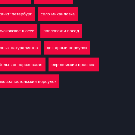
санкт-петербург
село михаиловка
очаковское шоссе
павловскии посад
юных натуралистов
дегтярныи переулок
большая пороховская
европеискии проспект
яковоапостольскии переулок