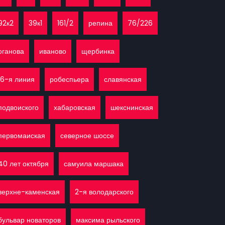
92к2
39к1
161/2
репина
76/226
оганова
иваново
щербинка
16-я линия
робеспьера
славянская
подвоиского
хабаровская
шекснинская
первомаиская
северное шоссе
40 лет октября
самуила маршака
верхне-каменская
2-я володарского
бульвар новаторов
максима рыльского