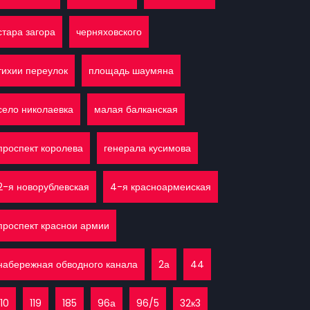
стара загора
черняховского
тихии переулок
площадь шаумяна
село николаевка
малая балканская
проспект королева
генерала кусимова
2-я новорублевская
4-я красноармеиская
проспект краснои армии
набережная обводного канала
2а
44
110
119
185
96а
96/5
32к3