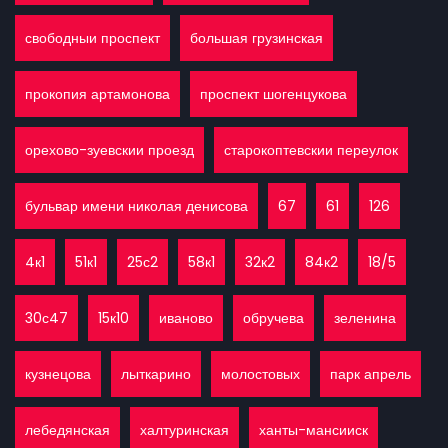
свободныи проспект
большая грузинская
прокопия артамонова
проспект шогенцукова
орехово-зуевскии проезд
старокоптевскии переулок
бульвар имени николая денисова
67
61
126
4к1
51к1
25с2
58к1
32к2
84к2
18/5
30с47
15к10
иваново
обручева
зеленина
кузнецова
лыткарино
молостовых
парк апрель
лебедянская
халтуринская
ханты-мансииск