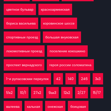
цветнои бульвар
красноармеиская
бориса васильева
коровинское шоссе
спортивныи проезд
большая внуковская
локомотивныи проезд
поселение кокошкино
проспект вернадского
героя россии соломатина
1-и рупасовскии переулок
42
140
246
3к3
51к2
10/1
27к2
9ак3
12к2
2/27
15/17
валеева
кальная
онежская
боицовая