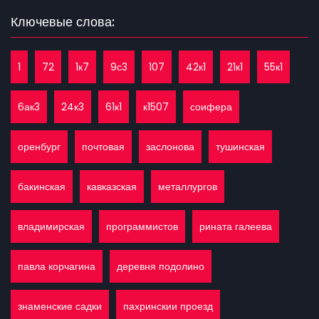
Ключевые слова:
1
72
1к7
9с3
107
42к1
21к1
55к1
6ак3
24к3
61к1
к1507
соифера
оренбург
почтовая
заслонова
тушинская
бакинская
кавказская
металлургов
владимирская
программистов
рината галеева
павла корчагина
деревня подолино
знаменские садки
пахринскии проезд