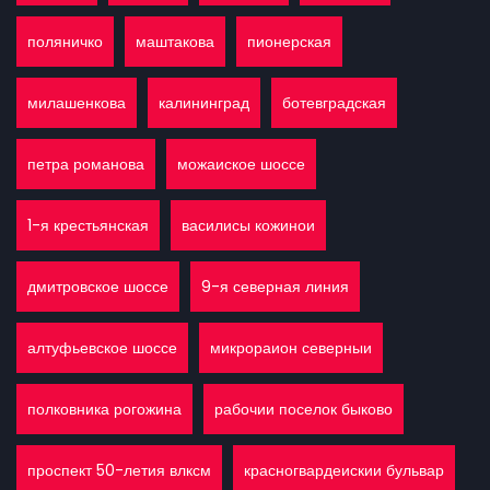
поляничко
маштакова
пионерская
милашенкова
калининград
ботевградская
петра романова
можаиское шоссе
1-я крестьянская
василисы кожинои
дмитровское шоссе
9-я северная линия
алтуфьевское шоссе
микрораион северныи
полковника рогожина
рабочии поселок быково
проспект 50-летия влксм
красногвардеискии бульвар