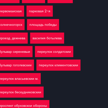
первомаиская
парковая 2-я
солнечногорск
площадь победы
проезд. дежнева
василия ботылева
бульвар сиреневыи
переулок солдатскии
бульвар гоголевскии
переулок климентовскии
переулок власьевскии м.
переулок бескудниковскии
проспект обуховскои обороны