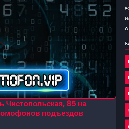
К
Ин
О
К
ь Чистопольская, 85 на
 домофонов подъездов