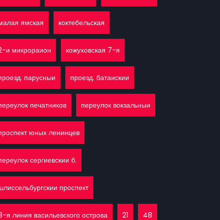
малая ямская
коктебельская
2-и микрораион
кожуховская 7-я
проезд. парусныи
проезд. батаискии
переулок печатников
переулок вокзальныи
проспект юных ленинцев
переулок сергиевскии б.
шлиссельбургскии проспект
8-я линия васильевского острова
21
48