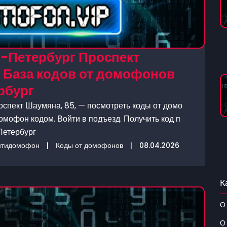
-Петербург Проспект
— База кодов от домофонов
рбург
спект Шаумяна, 85, — посмотреть коды от домо
омофон кодом. Войти в подъезд. Получить код п
Петербург
нтидомофон
|
Коды от домофонов
|
08.04.2026
К
О
О