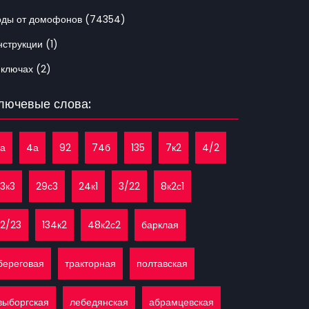
оды от домофонов (74354)
струкции (1)
 ключах (2)
лючевые слова:
1а
4а
92
74б
135
7к2
4/2
13к3
29с3
24к1
3/22
8к2с1
12/23
134к2
48к2с2
барклая
береговая
тракторная
полтавская
выборгская
лебедянская
абрамцевская