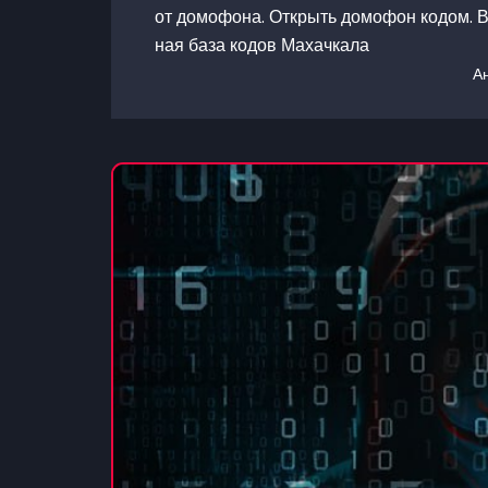
от домофона. Открыть домофон кодом. В
ная база кодов Махачкала
А