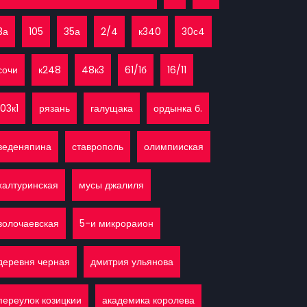
3а
105
35а
2/4
к340
30с4
сочи
к248
48к3
61/1б
16/11
103к1
рязань
галущака
ордынка б.
веденяпина
ставрополь
олимпииская
халтуринская
мусы джалиля
волочаевская
5-и микрораион
деревня черная
дмитрия ульянова
переулок козицкии
академика королева