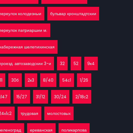
переулок колодезныи
бульвар кронштадтскии
переулок патриаршии м.
набережная шелепихинская
проезд. автозаводскии 3-и
32
52
9к4
11
30б
2к3
8/40
54с1
1/26
к147
15/27
31/12
30/24
2/18с2
24к1с2
трудовая
молостовых
зеленоград
ереванская
поликарпова