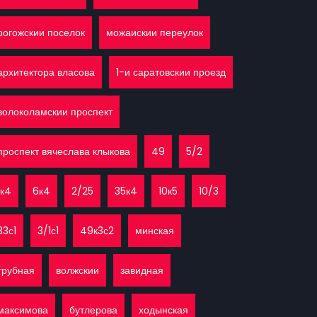
рогожскии поселок
можаискии переулок
архитектора власова
1-и саратовскии проезд
волоколамскии проспект
проспект вячеслава клыкова
49
5/2
1к4
6к4
2/25
35к4
10к5
10/3
33с1
3/1с1
49к3с2
минская
трубная
волжскии
завидная
максимова
бутлерова
ходынская