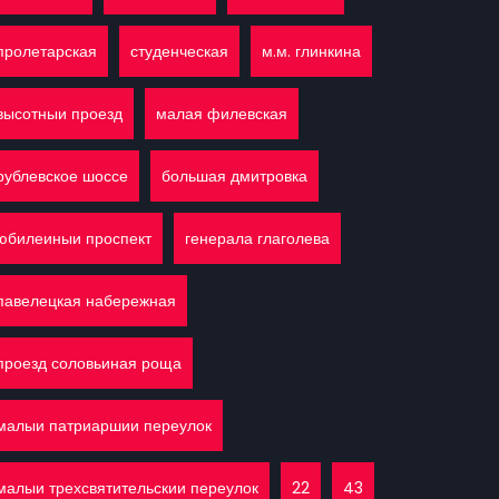
пролетарская
студенческая
м.м. глинкина
высотныи проезд
малая филевская
рублевское шоссе
большая дмитровка
юбилеиныи проспект
генерала глаголева
павелецкая набережная
проезд соловьиная роща
малыи патриаршии переулок
малыи трехсвятительскии переулок
22
43