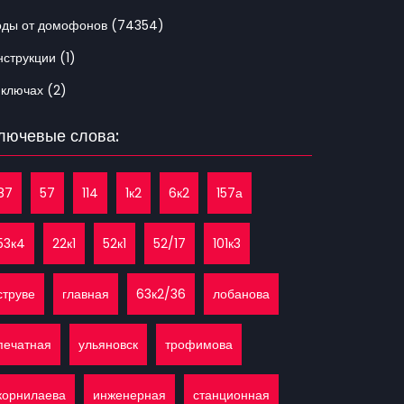
оды от домофонов (74354)
струкции (1)
 ключах (2)
лючевые слова:
87
57
114
1к2
6к2
157а
53к4
22к1
52к1
52/17
101к3
струве
главная
63к2/36
лобанова
печатная
ульяновск
трофимова
корнилаева
инженерная
станционная