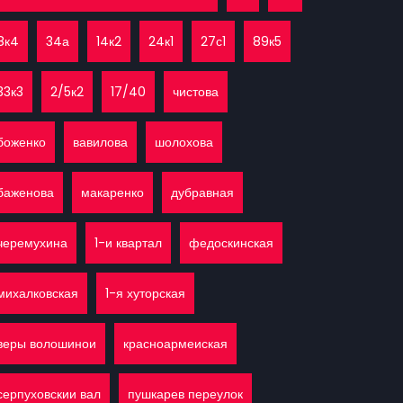
8к4
34а
14к2
24к1
27с1
89к5
33к3
2/5к2
17/40
чистова
боженко
вавилова
шолохова
баженова
макаренко
дубравная
черемухина
1-и квартал
федоскинская
михалковская
1-я хуторская
веры волошинои
красноармеиская
серпуховскии вал
пушкарев переулок