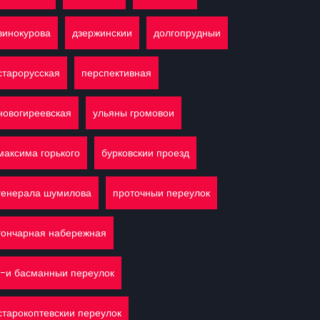
винокурова
дзержинскии
долгопрудныи
старорусская
перспективная
новогиреевская
ульяны громовои
максима горького
бурковскии проезд
генерала шумилова
проточныи переулок
гончарная набережная
1-и басманныи переулок
старокоптевскии переулок