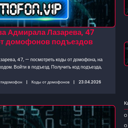
а Адмирала Лазарева, 47
 от домофонов подъездов
арева, 47, — посмотреть коды от домофона, на
одом. Войти в подъезд. Получить код подъезда,
нтидомофон
|
Коды от домофонов
|
23.04.2026
К
О
О