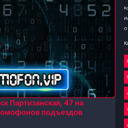
К
Ин
О
К
к Партизанская, 47 на
 домофонов подъездов