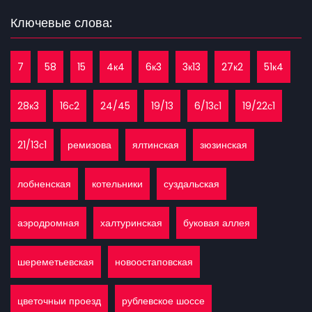
Ключевые слова:
7
58
15
4к4
6к3
3к13
27к2
51к4
28к3
16с2
24/45
19/13
6/13с1
19/22с1
21/13с1
ремизова
ялтинская
зюзинская
лобненская
котельники
суздальская
аэродромная
халтуринская
буковая аллея
шереметьевская
новоостаповская
цветочныи проезд
рублевское шоссе