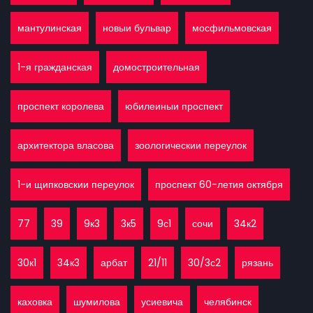
мантулинская
новыи бульвар
мосфильмовская
1-я гражданская
домостроительная
проспект королева
юбилеиныи проспект
архитектора власова
зоологическии переулок
1-и щипковскии переулок
проспект 60-летия октября
77
39
9к3
3к5
9с1
сочи
34к2
30к1
34к3
арбат
21/11
30/3с2
рязань
каховка
шумилова
усиевича
челябинск