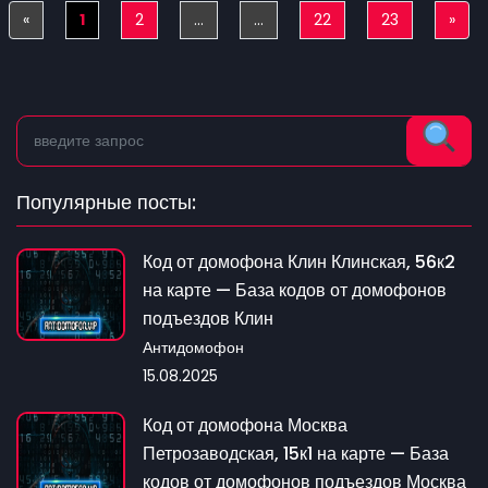
«
Previous
1
2
...
...
22
23
»
Nex
Популярные посты:
Код от домофона Клин Клинская, 56к2
на карте — База кодов от домофонов
подъездов Клин
Антидомофон
15.08.2025
Код от домофона Москва
Петрозаводская, 15к1 на карте — База
кодов от домофонов подъездов Москва