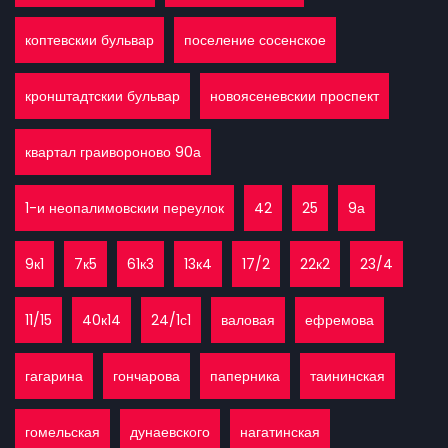
коптевскии бульвар
поселение сосенское
кронштадтскии бульвар
новоясеневскии проспект
квартал граивороново 90а
1-и неопалимовскии переулок
42
25
9а
9к1
7к5
61к3
13к4
17/2
22к2
23/4
11/15
40к14
24/1с1
валовая
ефремова
гагарина
гончарова
паперника
таининская
гомельская
дунаевского
нагатинская