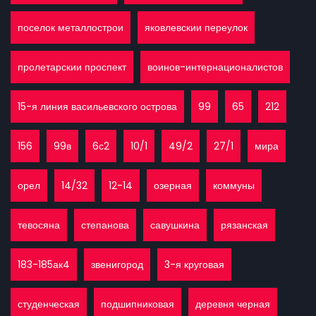
поселок металлострои
яковлевскии переулок
пролетарскии проспект
воинов-интернационалистов
15-я линия васильевского острова
99
65
212
156
99в
6с2
10/1
49/2
27/1
мира
орел
14/32
12-14
озерная
коммуны
тевосяна
степанова
савушкина
рязанская
183-185ак4
звенигород
3-я круговая
студенческая
подшипниковая
деревня черная