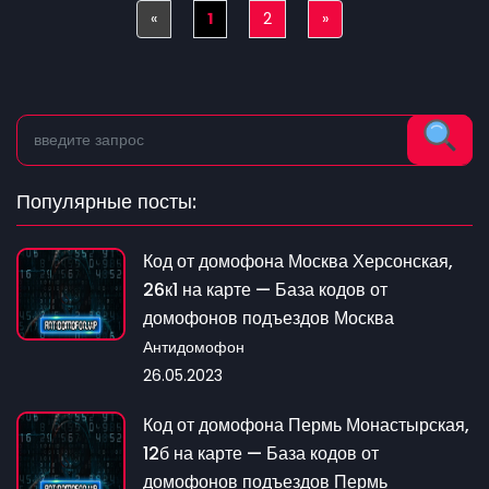
«
Previous
1
2
»
Next
Популярные посты:
Код от домофона Москва Херсонская,
26к1 на карте — База кодов от
домофонов подъездов Москва
Антидомофон
26.05.2023
Код от домофона Пермь Монастырская,
12б на карте — База кодов от
домофонов подъездов Пермь