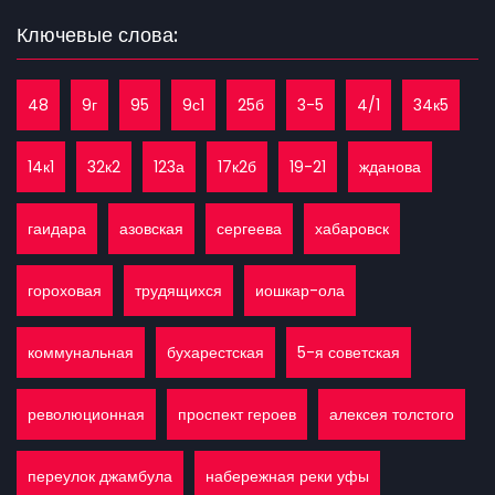
Ключевые слова:
48
9г
95
9с1
25б
3-5
4/1
34к5
14к1
32к2
123а
17к2б
19-21
жданова
гаидара
азовская
сергеева
хабаровск
гороховая
трудящихся
иошкар-ола
коммунальная
бухарестская
5-я советская
революционная
проспект героев
алексея толстого
переулок джамбула
набережная реки уфы