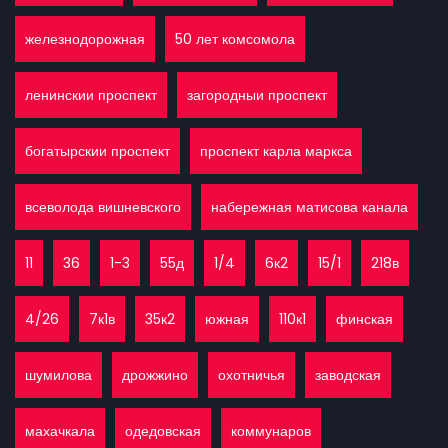
железнодорожная
50 лет комсомола
ленинскии проспект
загородныи проспект
богатырскии проспект
проспект карла маркса
всеволода вишневского
набережная матисова канала
11
36
1-3
55д
1/4
6к2
15/1
218в
4/26
7к1в
35к2
южная
110к1
финская
шумилова
дрожжино
охотничья
заводская
махачкала
одедовская
коммунаров